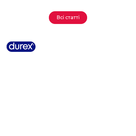
Всі статті
Чому Durex®?
Історія Durex®
Контакти
Поширені запитання
Положення про конфіденційність
Правила та умови
Політика використання Cookies
Регуляторна інформація
Мапа сайту
Реклама медичних виробів. Сертифікат відповідності №
UA.TR.098.0007-15: Презервативи латексні з силіконовою