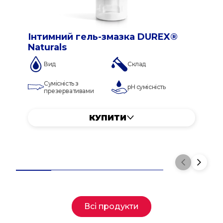
Інтимний гель-змазка DUREX®
Naturals
Вид
Склад
Сумісність з
pH сумісність
презервативами
КУПИТИ
Всі продукти